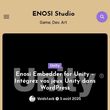
Skip
to
ENOSI Studio
content
Game, Dev, Art
Unity
Enosi Embedder for Unity –
Intégrez vos jeux Unity dans
WordPress
Voidstack
5 août 2025