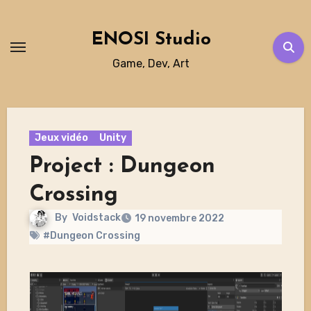
Skip
to
ENOSI Studio
content
Game, Dev, Art
Jeux vidéo
Unity
Project : Dungeon
Crossing
By
Voidstack
19 novembre 2022
#Dungeon Crossing